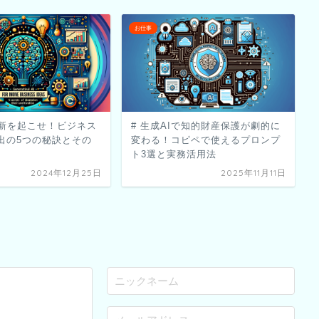
お仕事
革新を起こせ！ビジネス
# 生成AIで知的財産保護が劇的に
出の5つの秘訣とその
変わる！コピペで使えるプロンプ
ト3選と実務活用法
2024年12月25日
2025年11月11日