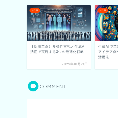
お仕事
お仕事
【採用革命】多様性重視と生成AI
生成AIで
活用で実現する3つの最適化戦略
アイデア創
活用法
2025年10月21日
COMMENT