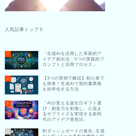
人気記事トップ５
「生成AIを活用した革新的ア
1
イデア創出法：5つの実践的プ
ロンプトと活用プロセス」
【3つの実例で解説】初心者で
2
も簡単！生成AIで契約書業務
を効率化する方法
「AIが変える誕生日ギフト選
3
び：創造力を刺激し、心温ま
るサプライズを実現する新時
代のアイデア発想法」
BIダッシュボードの進化: 生成
4