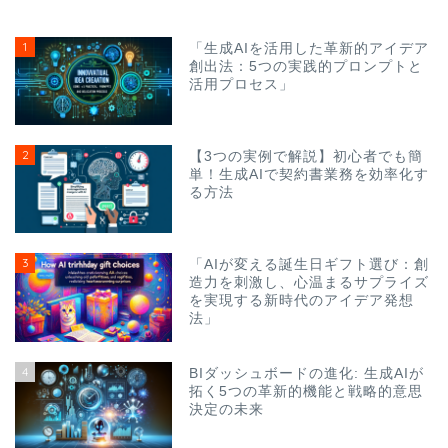
1
「生成AIを活用した革新的アイデア
創出法：5つの実践的プロンプトと
活用プロセス」
2
【3つの実例で解説】初心者でも簡
単！生成AIで契約書業務を効率化す
る方法
3
「AIが変える誕生日ギフト選び：創
造力を刺激し、心温まるサプライズ
を実現する新時代のアイデア発想
法」
4
BIダッシュボードの進化: 生成AIが
拓く5つの革新的機能と戦略的意思
決定の未来