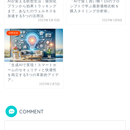
AIが変える瞑想生活：個別化
「AIで賢く買い物！10のプロ
プランから効果トラッキング
ンプトで学ぶ最新価格比較＆
まで、あなたのウェルネスを
購入タイミング分析術」
加速する5つの活用法
2025年3月10日
2025年1月8日
日常生活
「生成AIで実現！スマートホ
ームのセキュリティと快適性
を両立する5つの革新的アイデ
ア」
2025年2月5日
COMMENT