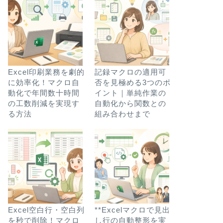
Excel印刷業務を劇的
記録マクロの適用可
に効率化！マクロ自
否を見極める3つのポ
動化で年間数十時間
イント｜単純作業の
の工数削減を実現す
自動化から関数との
る方法
組み合わせまで
Excel空白行・空白列
**Excelマクロで見出
を秒で削除！マクロ
し行の自動整形を実