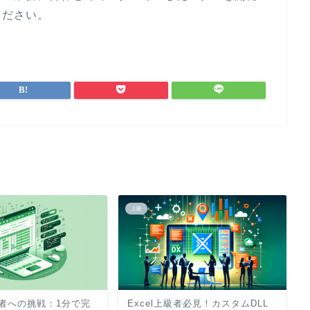
ください。
上級
上級者への挑戦：1分で完
Excel上級者必見！カスタムDLL