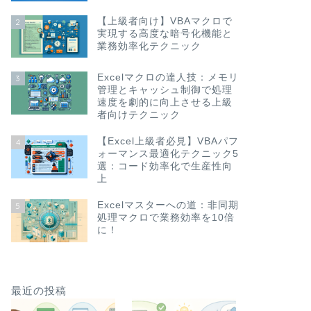
【上級者向け】VBAマクロで
2
実現する高度な暗号化機能と
業務効率化テクニック
Excelマクロの達人技：メモリ
3
管理とキャッシュ制御で処理
速度を劇的に向上させる上級
者向けテクニック
【Excel上級者必見】VBAパフ
4
ォーマンス最適化テクニック5
選：コード効率化で生産性向
上
Excelマスターへの道：非同期
5
処理マクロで業務効率を10倍
に！
最近の投稿