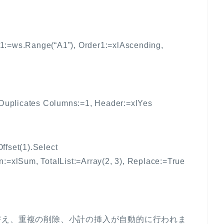
1:=ws.Range(“A1”), Order1:=xlAscending,
uplicates Columns:=1, Header:=xlYes
ffset(1).Select
:=xlSum, TotalList:=Array(2, 3), Replace:=True
替え、重複の削除、小計の挿入が自動的に行われま