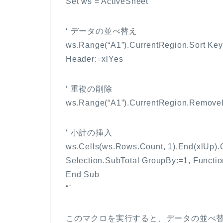
Set ws = ActiveSheet
‘ データの並べ替え
ws.Range(“A1”).CurrentRegion.Sort Key
Header:=xlYes
‘ 重複の削除
ws.Range(“A1”).CurrentRegion.RemoveD
‘ 小計の挿入
ws.Cells(ws.Rows.Count, 1).End(xlUp).O
Selection.SubTotal GroupBy:=1, Function
End Sub
“`
このマクロを実行すると、データの並べ