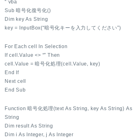
“`vba
Sub 暗号化復号化()
Dim key As String
key = InputBox(“暗号化キーを入力してください”)
For Each cell In Selection
If cell.Value <> “” Then
cell.Value = 暗号化処理(cell.Value, key)
End If
Next cell
End Sub
Function 暗号化処理(text As String, key As String) As
String
Dim result As String
Dim i As Integer, j As Integer