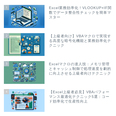
1
Excel業務効率化！VLOOKUP×IF関
数でデータ整合性チェックを簡単マ
スター
2
【上級者向け】VBAマクロで実現す
る高度な暗号化機能と業務効率化テ
クニック
3
Excelマクロの達人技：メモリ管理
とキャッシュ制御で処理速度を劇的
に向上させる上級者向けテクニック
4
【Excel上級者必見】VBAパフォー
マンス最適化テクニック5選：コー
ド効率化で生産性向上