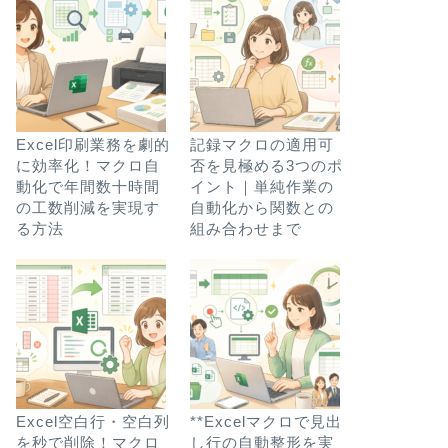
Excel印刷業務を劇的
記録マクロの適用可
に効率化！マクロ自
否を見極める3つのポ
動化で年間数十時間
イント｜単純作業の
の工数削減を実現す
自動化から関数との
る方法
組み合わせまで
Excel空白行・空白列
**Excelマクロで見出
を秒で削除！マクロ
し行の自動整形を実