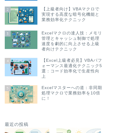
【上級者向け】VBAマクロで
2
実現する高度な暗号化機能と
業務効率化テクニック
Excelマクロの達人技：メモリ
3
管理とキャッシュ制御で処理
速度を劇的に向上させる上級
者向けテクニック
【Excel上級者必見】VBAパフ
4
ォーマンス最適化テクニック5
選：コード効率化で生産性向
上
Excelマスターへの道：非同期
5
処理マクロで業務効率を10倍
に！
最近の投稿