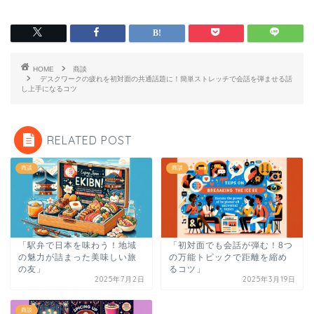
HOME
商談
デスクワークの疲れを初対面の共通話題に！簡単ストレッチで会話を弾ませる話
し上手になるコツ
RELATED POST
商談
商談
「駅弁で日本を味わう！地域
「初対面でも会話が弾む！8つ
の魅力が詰まった美味しい旅
の万能トピックで距離を縮め
の友」
るコツ」
2025年7月2日
2025年3月19日
商談