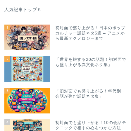
人気記事トップ５
1
初対面で盛り上がる！日本のポップ
カルチャー話題ネタ5選 – アニメか
ら最新テクノロジーまで
2
「世界を旅する20の話題！初対面で
も盛り上がる異文化ネタ集」
3
「初対面でも盛り上がる！年代別・
会話が弾む話題ネタ集」
4
初対面でも盛り上がる！10の会話テ
クニックで相手の心をつかむ方法