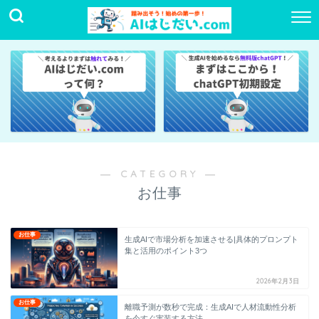
― CATEGORY ―
お仕事
お仕事
生成AIで市場分析を加速させる|具体的プロンプト
集と活用のポイント3つ
2026年2月3日
お仕事
離職予測が数秒で完成：生成AIで人材流動性分析
を今すぐ実装する方法