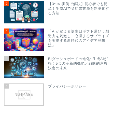
2
【3つの実例で解説】初心者でも簡
単！生成AIで契約書業務を効率化す
る方法
3
「AIが変える誕生日ギフト選び：創
造力を刺激し、心温まるサプライズ
を実現する新時代のアイデア発想
法」
4
BIダッシュボードの進化: 生成AIが
拓く5つの革新的機能と戦略的意思
決定の未来
5
プライバシーポリシー