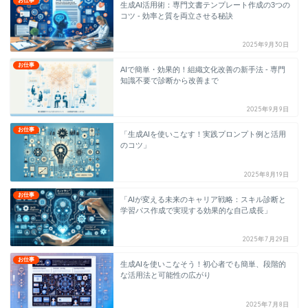
お仕事
生成AI活用術：専門文書テンプレート作成の3つの
コツ - 効率と質を両立させる秘訣
2025年9月30日
お仕事
AIで簡単・効果的！組織文化改善の新手法 - 専門
知識不要で診断から改善まで
2025年9月9日
お仕事
「生成AIを使いこなす！実践プロンプト例と活用
のコツ」
2025年8月19日
お仕事
「AIが変える未来のキャリア戦略：スキル診断と
学習パス作成で実現する効果的な自己成長」
2025年7月29日
お仕事
生成AIを使いこなそう！初心者でも簡単、段階的
な活用法と可能性の広がり
2025年7月8日