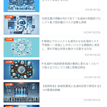
2026年1月13日
お仕事
法律文書の理解が5分で完了！生成AIの実践的プロ
ンプト集で契約書のリスク診断も簡単
2025年12月23日
お仕事
# 複雑なプロジェクトを成功させる生成AIリスク
予測術——見落としやすいリスクを網羅的に発見
し、実行可能な対策を数分で立案する方法
2025年12月2日
お仕事
# 生成AIで知的財産保護が劇的に変わる！コピペ
で使えるプロンプト3選と実務活用法
2025年11月11日
お仕事
【採用革命】多様性重視と生成AI活用で実現する3
つの最適化戦略
2025年10月21日