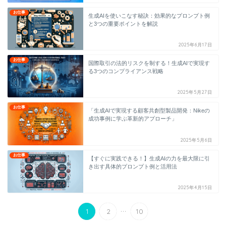
お仕事
生成AIを使いこなす秘訣：効果的なプロンプト例
と3つの重要ポイントを解説
2025年6月17日
お仕事
国際取引の法的リスクを制する！生成AIで実現す
る3つのコンプライアンス戦略
2025年5月27日
お仕事
「生成AIで実現する顧客共創型製品開発：Nikeの
成功事例に学ぶ革新的アプローチ」
2025年5月6日
お仕事
【すぐに実践できる！】生成AIの力を最大限に引
き出す具体的プロンプト例と活用法
2025年4月15日
...
1
2
10