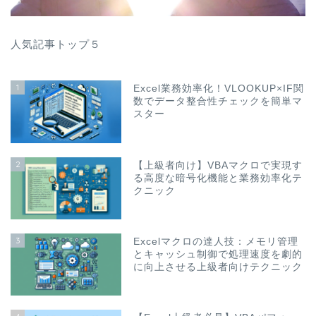
人気記事トップ５
1
Excel業務効率化！VLOOKUP×IF関
数でデータ整合性チェックを簡単マ
スター
2
【上級者向け】VBAマクロで実現す
る高度な暗号化機能と業務効率化テ
クニック
3
Excelマクロの達人技：メモリ管理
とキャッシュ制御で処理速度を劇的
に向上させる上級者向けテクニック