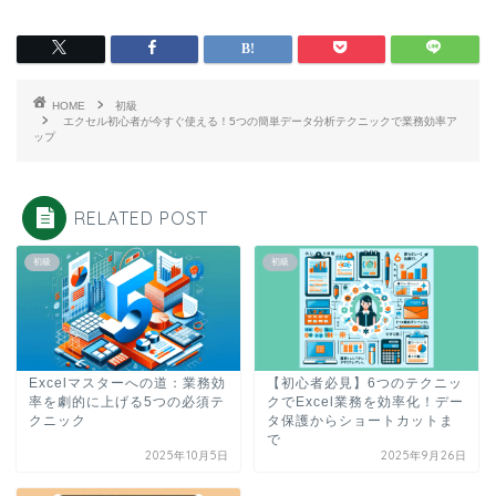
HOME
初級
エクセル初心者が今すぐ使える！5つの簡単データ分析テクニックで業務効率ア
ップ
RELATED POST
初級
初級
Excelマスターへの道：業務効
【初心者必見】6つのテクニッ
率を劇的に上げる5つの必須テ
クでExcel業務を効率化！デー
クニック
タ保護からショートカットま
で
2025年10月5日
2025年9月26日