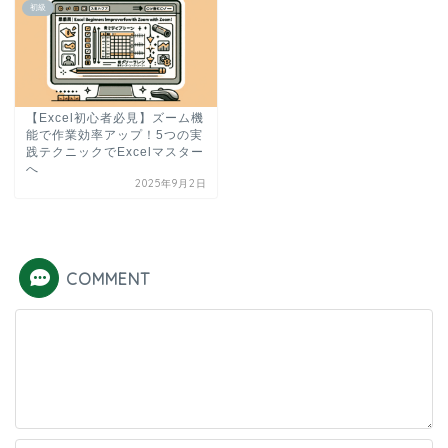
初級
【Excel初心者必見】ズーム機
能で作業効率アップ！5つの実
践テクニックでExcelマスター
へ
2025年9月2日
COMMENT