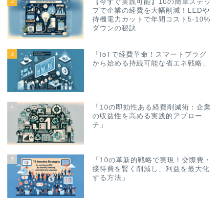
2
【今すぐ実践可能】10の簡単ステッ
プで企業の経費を大幅削減！LEDや
待機電力カットで年間コスト5-10%
ダウンの秘訣
3
「IoTで経費革命！スマートプラグ
から始める持続可能な省エネ戦略」
4
「10の即効性ある経費削減術：企業
の収益性を高める実践的アプロー
チ」
5
「10の革新的戦略で実現！交際費・
接待費を賢く削減し、利益を最大化
する方法」