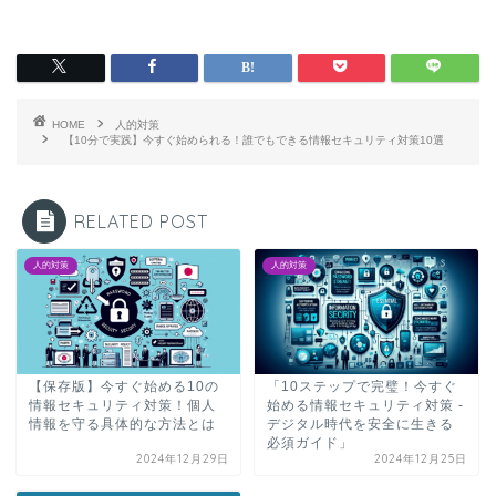
HOME
人的対策
【10分で実践】今すぐ始められる！誰でもできる情報セキュリティ対策10選
RELATED POST
人的対策
人的対策
【保存版】今すぐ始める10の
「10ステップで完璧！今すぐ
情報セキュリティ対策！個人
始める情報セキュリティ対策 -
情報を守る具体的な方法とは
デジタル時代を安全に生きる
必須ガイド」
2024年12月29日
2024年12月25日