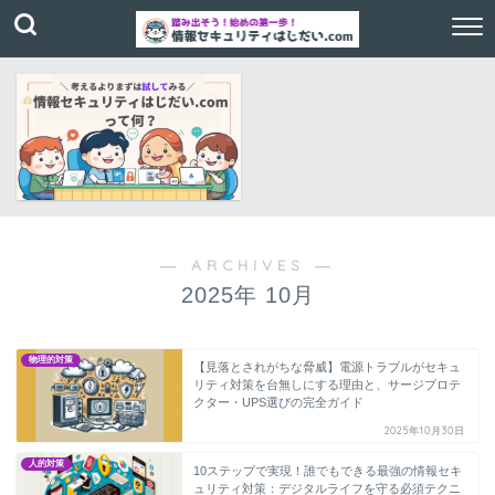
― ARCHIVES ―
2025年 10月
物理的対策
【見落とされがちな脅威】電源トラブルがセキュ
リティ対策を台無しにする理由と、サージプロテ
クター・UPS選びの完全ガイド
2025年10月30日
人的対策
10ステップで実現！誰でもできる最強の情報セキ
ュリティ対策：デジタルライフを守る必須テクニ