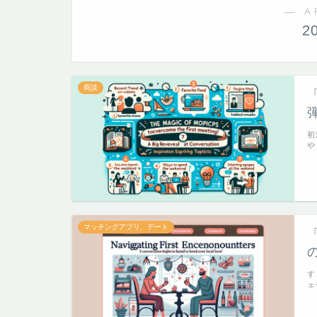
― A
2
商談
初
や
マッチングアプリ、デート
す
ェ