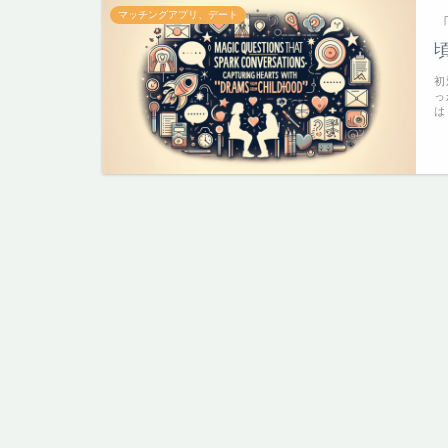
マッチングアプリ、デート
初
っ
は