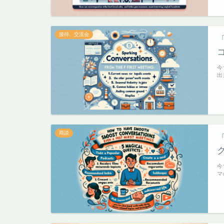
接待、交流会
今
出
商談
今
マ