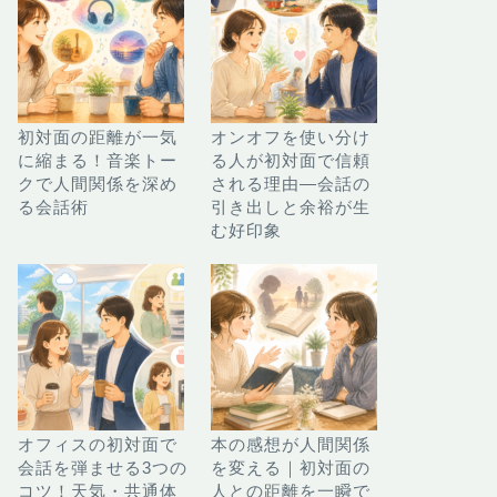
初対面の距離が一気
オンオフを使い分け
に縮まる！音楽トー
る人が初対面で信頼
クで人間関係を深め
される理由—会話の
る会話術
引き出しと余裕が生
む好印象
オフィスの初対面で
本の感想が人間関係
会話を弾ませる3つの
を変える｜初対面の
コツ！天気・共通体
人との距離を一瞬で