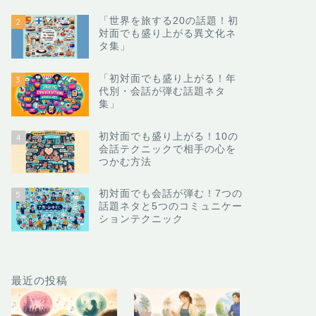
「世界を旅する20の話題！初
2
対面でも盛り上がる異文化ネ
タ集」
「初対面でも盛り上がる！年
3
代別・会話が弾む話題ネタ
集」
初対面でも盛り上がる！10の
4
会話テクニックで相手の心を
つかむ方法
初対面でも会話が弾む！7つの
5
話題ネタと5つのコミュニケー
ションテクニック
最近の投稿