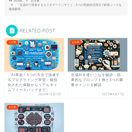
HOME
お仕事
「生成AIで革新するカスタマーインサイト：5つの実践的活用法で顧客ニーズを
徹底解明」
RELATED POST
お仕事
お仕事
「AI革命！5つの方法で加速す
生成AIを使いこなす秘訣：効
るプログラミング学習 - 個別
果的なプロンプト例と3つの重
化された体験からリアルタイ
要ポイントを解説
ムフィードバックまで」
2024年12月7日
2025年6月17日
お仕事