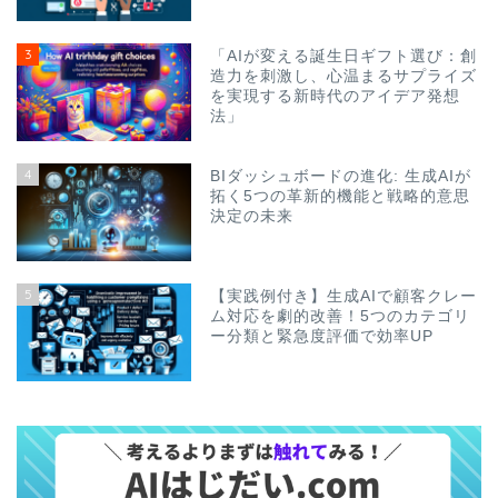
3
「AIが変える誕生日ギフト選び：創
造力を刺激し、心温まるサプライズ
を実現する新時代のアイデア発想
法」
4
BIダッシュボードの進化: 生成AIが
拓く5つの革新的機能と戦略的意思
決定の未来
5
【実践例付き】生成AIで顧客クレー
ム対応を劇的改善！5つのカテゴリ
ー分類と緊急度評価で効率UP