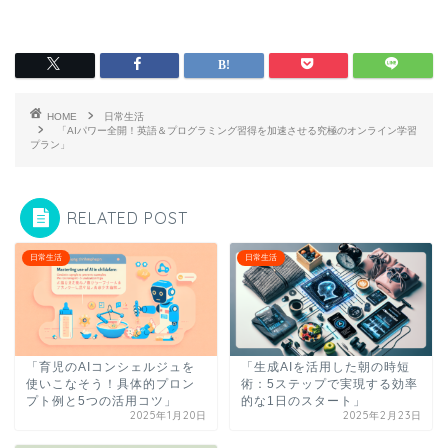
HOME
日常生活
「AIパワー全開！英語＆プログラミング習得を加速させる究極のオンライン学習
プラン」
RELATED POST
日常生活
日常生活
「育児のAIコンシェルジュを
「生成AIを活用した朝の時短
使いこなそう！具体的プロン
術：5ステップで実現する効率
プト例と5つの活用コツ」
的な1日のスタート」
2025年1月20日
2025年2月23日