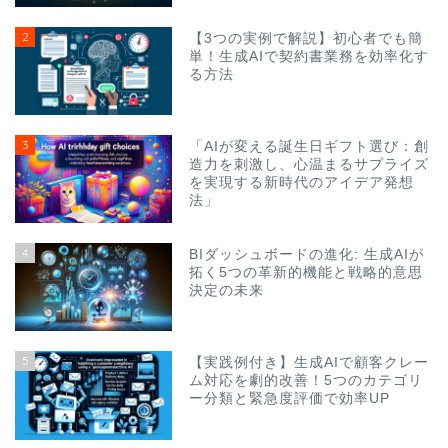
2
【3つの実例で解説】初心者でも簡
単！生成AIで契約書業務を効率化す
る方法
3
「AIが変える誕生日ギフト選び：創
造力を刺激し、心温まるサプライズ
を実現する新時代のアイデア発想
法」
4
BIダッシュボードの進化: 生成AIが
拓く5つの革新的機能と戦略的意思
決定の未来
5
【実践例付き】生成AIで顧客クレー
ム対応を劇的改善！5つのカテゴリ
ー分類と緊急度評価で効率UP