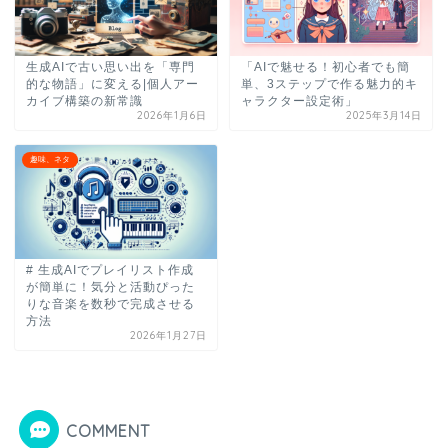
生成AIで古い思い出を「専門
「AIで魅せる！初心者でも簡
的な物語」に変える|個人アー
単、3ステップで作る魅力的キ
カイブ構築の新常識
ャラクター設定術」
2026年1月6日
2025年3月14日
趣味、ネタ
# 生成AIでプレイリスト作成
が簡単に！気分と活動ぴった
りな音楽を数秒で完成させる
方法
2026年1月27日
COMMENT