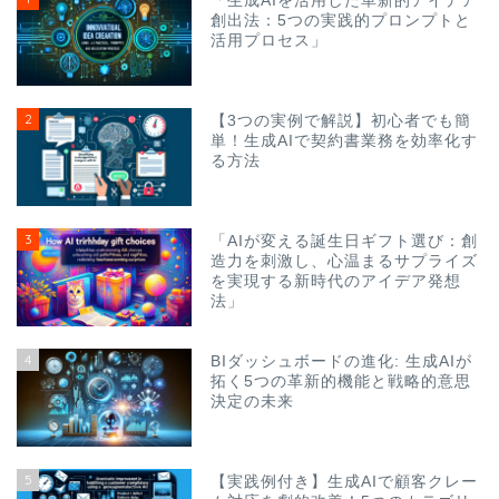
「生成AIを活用した革新的アイデア
創出法：5つの実践的プロンプトと
活用プロセス」
2
【3つの実例で解説】初心者でも簡
単！生成AIで契約書業務を効率化す
る方法
3
「AIが変える誕生日ギフト選び：創
造力を刺激し、心温まるサプライズ
を実現する新時代のアイデア発想
法」
4
BIダッシュボードの進化: 生成AIが
拓く5つの革新的機能と戦略的意思
決定の未来
5
【実践例付き】生成AIで顧客クレー