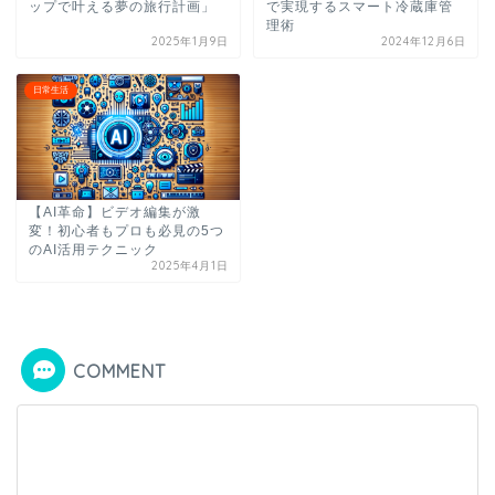
ップで叶える夢の旅行計画」
で実現するスマート冷蔵庫管
理術
2025年1月9日
2024年12月6日
日常生活
【AI革命】ビデオ編集が激
変！初心者もプロも必見の5つ
のAI活用テクニック
2025年4月1日
COMMENT