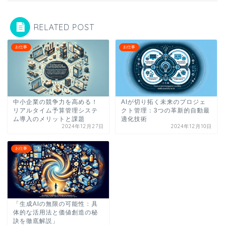
RELATED POST
お仕事
お仕事
中小企業の競争力を高める！
AIが切り拓く未来のプロジェ
リアルタイム予算管理システ
クト管理：3つの革新的自動最
ム導入のメリットと課題
適化技術
2024年12月27日
2024年12月10日
お仕事
「生成AIの無限の可能性：具
体的な活用法と価値創造の秘
訣を徹底解説」