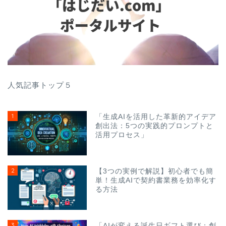
人気記事トップ５
1
「生成AIを活用した革新的アイデア
創出法：5つの実践的プロンプトと
活用プロセス」
2
【3つの実例で解説】初心者でも簡
単！生成AIで契約書業務を効率化す
る方法
3
「AIが変える誕生日ギフト選び：創