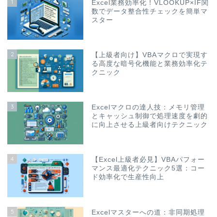
1
Excel業務効率化！VLOOKUP×IF関
数でデータ整合性チェックを簡単マ
スター
2
【上級者向け】VBAマクロで実現す
る高度な暗号化機能と業務効率化テ
クニック
3
Excelマクロの達人技：メモリ管理
とキャッシュ制御で処理速度を劇的
に向上させる上級者向けテクニック
4
【Excel上級者必見】VBAパフォー
マンス最適化テクニック5選：コー
ド効率化で生産性向上
5
Excelマスターへの道：非同期処理