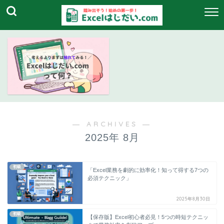
― ARCHIVES ―
2025年 8月
初級
「Excel業務を劇的に効率化！知って得する7つの
必須テクニック」
2025年8月30日
初級
【保存版】Excel初心者必見！5つの時短テクニッ