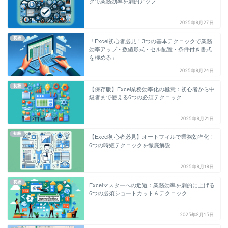
クで業務効率を劇的アップ
2025年8月27日
初級
「Excel初心者必見！3つの基本テクニックで業務
効率アップ - 数値形式・セル配置・条件付き書式
を極める」
2025年8月24日
初級
【保存版】Excel業務効率化の極意：初心者から中
級者まで使える6つの必須テクニック
2025年8月21日
初級
【Excel初心者必見】オートフィルで業務効率化！
6つの時短テクニックを徹底解説
2025年8月18日
初級
Excelマスターへの近道：業務効率を劇的に上げる
6つの必須ショートカット＆テクニック
2025年8月15日