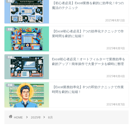
初級
【初心者必見】Excel業務を劇的に効率化！6つの
魔法のテクニック
2025年8月12日
初級
【Excel初心者必見】7つの効率化テクニックで作
業時間を劇的に短縮！
2025年8月9日
初級
Excel初心者必見！オートフィルターで業務効率を
劇的アップ！簡単操作で大量データを瞬時に整理
2025年8月6日
初級
【Excel業務効率化】8つの即効テクニックで作業
時間を劇的に短縮！
2025年8月3日
HOME
2025年
8月