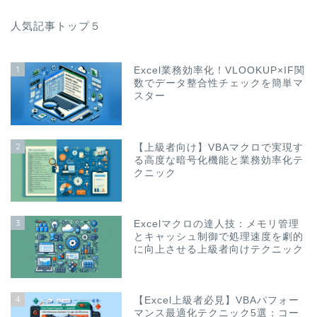
人気記事トップ５
1
Excel業務効率化！VLOOKUP×IF関
数でデータ整合性チェックを簡単マ
スター
2
【上級者向け】VBAマクロで実現す
る高度な暗号化機能と業務効率化テ
クニック
3
Excelマクロの達人技：メモリ管理
とキャッシュ制御で処理速度を劇的
に向上させる上級者向けテクニック
4
【Excel上級者必見】VBAパフォー
マンス最適化テクニック5選：コー