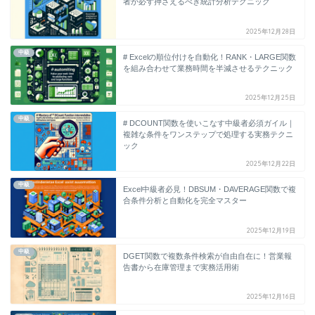
者が必ず押さえるべき統計分析テクニック
2025年12月28日
中級
# Excelの順位付けを自動化！RANK・LARGE関数
を組み合わせて業務時間を半減させるテクニック
2025年12月25日
中級
# DCOUNT関数を使いこなす中級者必須ガイル｜
複雑な条件をワンステップで処理する実務テクニ
ック
2025年12月22日
中級
Excel中級者必見！DBSUM・DAVERAGE関数で複
合条件分析と自動化を完全マスター
2025年12月19日
中級
DGET関数で複数条件検索が自由自在に！営業報
告書から在庫管理まで実務活用術
2025年12月16日