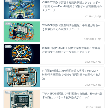
中級
OFFSET関数で実現する動的参照とダッシュボー
ド自動化――Excel中級者が習得すべき実務直結の
テクニック
2025年12月13日
中級
XMATCH関数で業務時間を削減！中級者が知るべ
き検索効率化の実践テクニック
2025年12月10日
中級
# INDEX関数×MATCH関数で業務効率化！中級者
が習得すべき動的データ抽出テクニック
2025年12月7日
中級
# 月間10時間以上の時間短縮も実現！MMULT・
MINVERSE関数で複雑な行列計算を自動化する方
法
2025年12月4日
中級
TRANSPOSE関数で行列変換を自動化｜Excel中級
者が身につけるべき配列数式テクニック
2025年12月1日