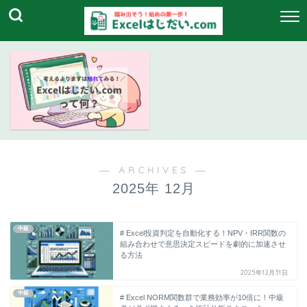
― ARCHIVES ―
2025年 12月
中級
# Excel投資判定を自動化する！NPV・IRR関数の
組み合わせで意思決定スピードを劇的に加速させ
る方法
2025年12月31日
中級
# Excel NORM関数群で業務効率が10倍に！中級