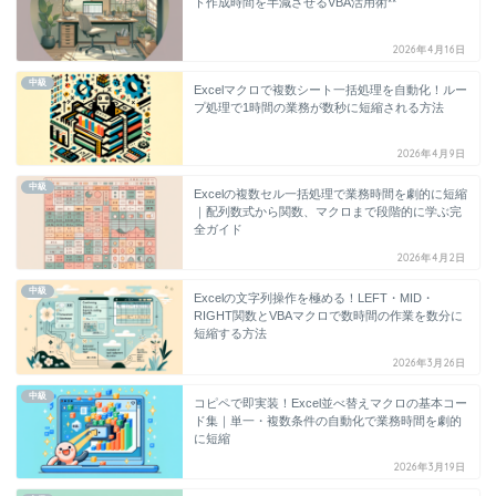
ト作成時間を半減させるVBA活用術**
2026年4月16日
中級
Excelマクロで複数シート一括処理を自動化！ルー
プ処理で1時間の業務が数秒に短縮される方法
2026年4月9日
中級
Excelの複数セル一括処理で業務時間を劇的に短縮
｜配列数式から関数、マクロまで段階的に学ぶ完
全ガイド
2026年4月2日
中級
Excelの文字列操作を極める！LEFT・MID・
RIGHT関数とVBAマクロで数時間の作業を数分に
短縮する方法
2026年3月26日
中級
コピペで即実装！Excel並べ替えマクロの基本コー
ド集｜単一・複数条件の自動化で業務時間を劇的
に短縮
2026年3月19日