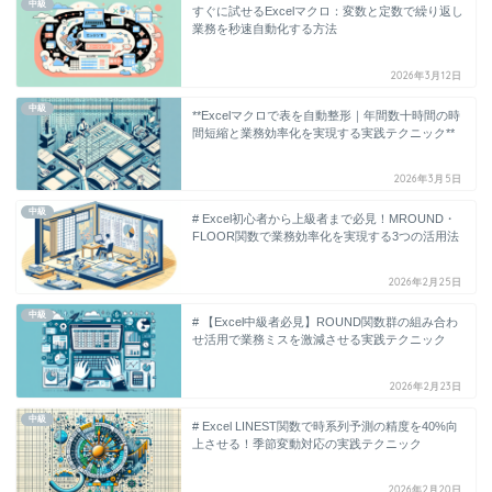
中級
すぐに試せるExcelマクロ：変数と定数で繰り返し
業務を秒速自動化する方法
2026年3月12日
中級
**Excelマクロで表を自動整形｜年間数十時間の時
間短縮と業務効率化を実現する実践テクニック**
2026年3月5日
中級
# Excel初心者から上級者まで必見！MROUND・
FLOOR関数で業務効率化を実現する3つの活用法
2026年2月25日
中級
# 【Excel中級者必見】ROUND関数群の組み合わ
せ活用で業務ミスを激減させる実践テクニック
2026年2月23日
中級
# Excel LINEST関数で時系列予測の精度を40%向
上させる！季節変動対応の実践テクニック
2026年2月20日