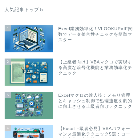
人気記事トップ５
1
Excel業務効率化！VLOOKUP×IF関
数でデータ整合性チェックを簡単マ
スター
2
【上級者向け】VBAマクロで実現す
る高度な暗号化機能と業務効率化テ
クニック
3
Excelマクロの達人技：メモリ管理
とキャッシュ制御で処理速度を劇的
に向上させる上級者向けテクニック
4
【Excel上級者必見】VBAパフォー
マンス最適化テクニック5選：コー