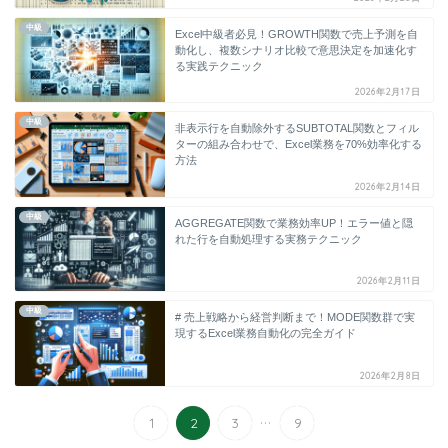
中級
Excel中級者必見！GROWTH関数で売上予測を自
動化し、複数シナリオ比較で意思決定を加速化す
る実践テクニック
2026年2月17日
中級
非表示行を自動除外するSUBTOTAL関数とフィル
ターの組み合わせで、Excel業務を70%効率化する
方法
2026年2月14日
中級
AGGREGATE関数で業務効率UP！エラー値と隠
れた行を自動処理する実務テクニック
2026年2月11日
中級
# 売上戦略から経営判断まで！MODE関数群で実
現するExcel業務自動化の完全ガイド
2026年2月8日
...
1
2
3
9