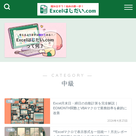
― CATEGORY ―
中級
中級
Excel月末日・締日の自動計算を完全解説｜
EOMONTH関数とVBAマクロで業務効率を劇的に
改善
2026年4月23日
中級
**Excelマクロで表示形式を一括統一！月次レポー