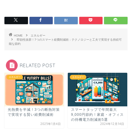
HOME
エネルギー
即効性抜群！7つのスマート経費削減術：テクノロジーと工夫で実現する持続可
能な節約
RELATED POST
エネルギー
エネルギー
光熱費を半減！3つの断熱対策
スマートタップで年間最大
で実現する賢い経費削減術
9,000円節約！家庭・オフィス
の待機電力削減術5選
2025年1月4日
2024年12月14日