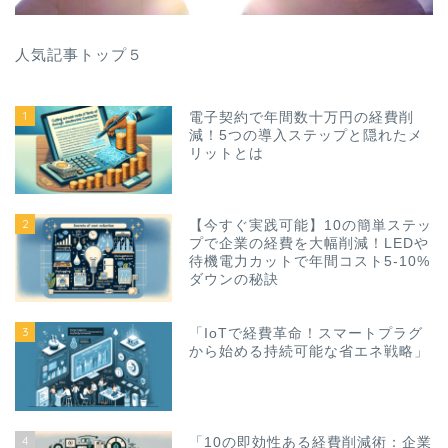
人気記事トップ５
1
電子契約で年間数十万円の経費削
減！5つの導入ステップと隠れたメ
リットとは
2
【今すぐ実践可能】10の簡単ステッ
プで企業の経費を大幅削減！LEDや
待機電力カットで年間コスト5-10%
ダウンの秘訣
3
「IoTで経費革命！スマートプラグ
から始める持続可能な省エネ戦略」
4
「10の即効性ある経費削減術：企業