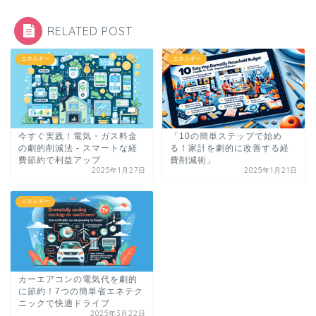
RELATED POST
エネルギー
エネルギー
今すぐ実践！電気・ガス料金
「10の簡単ステップで始め
の劇的削減法 - スマートな経
る！家計を劇的に改善する経
費節約で利益アップ
費削減術」
2025年1月27日
2025年1月21日
エネルギー
カーエアコンの電気代を劇的
に節約！7つの簡単省エネテク
ニックで快適ドライブ
2025年3月22日