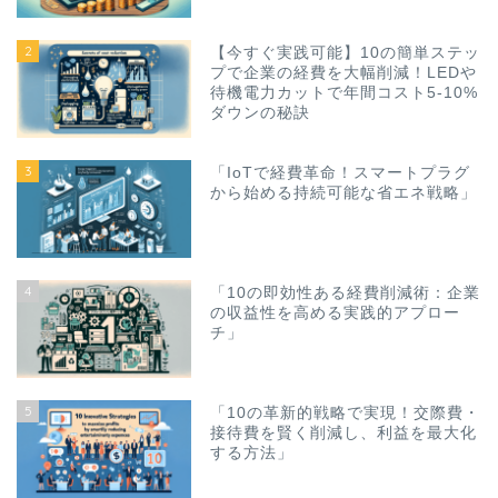
2
【今すぐ実践可能】10の簡単ステッ
プで企業の経費を大幅削減！LEDや
待機電力カットで年間コスト5-10%
ダウンの秘訣
3
「IoTで経費革命！スマートプラグ
から始める持続可能な省エネ戦略」
4
「10の即効性ある経費削減術：企業
の収益性を高める実践的アプロー
チ」
5
「10の革新的戦略で実現！交際費・
接待費を賢く削減し、利益を最大化
する方法」