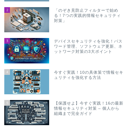
2
「のぞき見防止フィルターで始め
る！7つの実践的情報セキュリティ
対策」
3
デバイスセキュリティを強化！パス
ワード管理、ソフトウェア更新、ネ
ットワーク対策の3大ポイント
4
今すぐ実践！10の具体策で情報セキ
ュリティを強化する方法
5
【保護せよ】今すぐ実践！16の最新
情報セキュリティ対策 – 個人から
組織まで完全ガイド