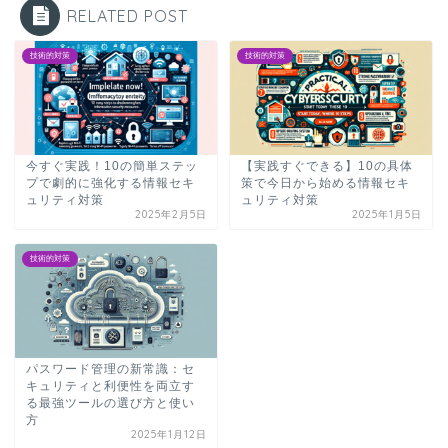
RELATED POST
技術的対策
技術的対策
今すぐ実践！10の簡単ステッ
【実践すぐできる】10の具体
プで劇的に強化する情報セキ
策で今日から始める情報セキ
ュリティ対策
ュリティ対策
2025年2月5日
2025年1月5日
技術的対策
パスワード管理の新常識：セ
キュリティと利便性を両立す
る最強ツールの選び方と使い
方
2025年1月12日