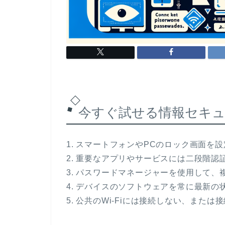
今すぐ試せる情報セキ
1. スマートフォンやPCのロック画面
2. 重要なアプリやサービスには二段階認
3. パスワードマネージャーを使用して
4. デバイスのソフトウェアを常に最新の
5. 公共のWi-Fiには接続しない、または