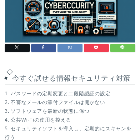
今すぐ試せる情報セキュリティ対策
1. パスワードの定期変更と二段階認証の設定
2. 不審なメールの添付ファイルは開かない
3. ソフトウェアを最新の状態に保つ
4. 公共Wi-Fiの使用を控える
5. セキュリティソフトを導入し、定期的にスキャンを
行う