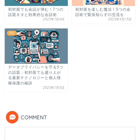
初対面でも会話が弾む！7つの
初対面を楽しむ魔法！5つの会
話題ネタと効果的な会話術
話術で緊張知らずの交流を
2025年1月4日
2025年3月13日
商談
データプライバシーを守る5つ
の話題：初対面でも盛り上が
る最新テクノロジーと個人情
報保護の秘訣
2025年1月5日
COMMENT