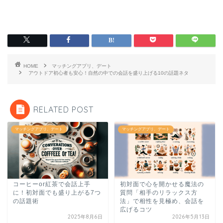
HOME
マッチングアプリ、デート
アウトドア初心者も安心！自然の中での会話を盛り上げる10の話題ネタ
RELATED POST
マッチングアプリ、デート
マッチングアプリ、デート
コーヒーor紅茶で会話上手
初対面で心を開かせる魔法の
に！初対面でも盛り上がる7つ
質問「相手のリラックス方
の話題術
法」で相性を見極め、会話を
広げるコツ
2025年8月6日
2026年5月13日