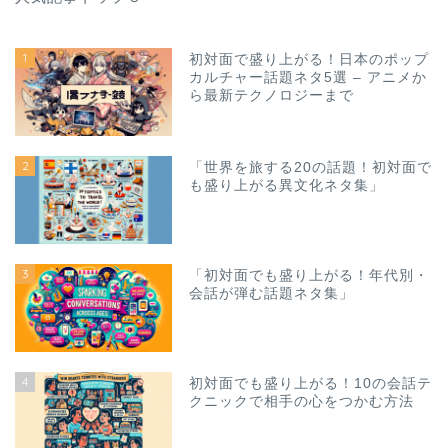
1
初対面で盛り上がる！日本のポップ
カルチャー話題ネタ5選 – アニメか
ら最新テクノロジーまで
2
「世界を旅する20の話題！初対面で
も盛り上がる異文化ネタ集」
3
「初対面でも盛り上がる！年代別・
会話が弾む話題ネタ集」
4
初対面でも盛り上がる！10の会話テ
クニックで相手の心をつかむ方法