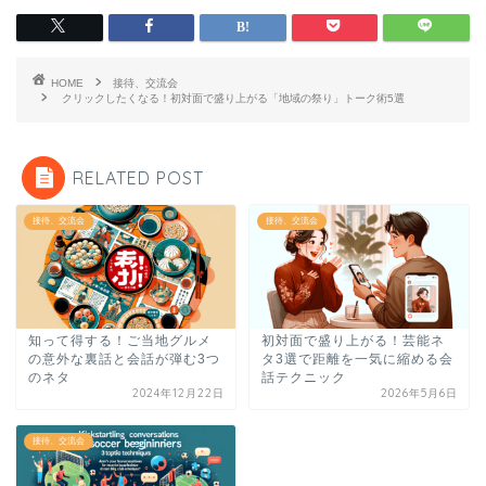
HOME
接待、交流会
クリックしたくなる！初対面で盛り上がる「地域の祭り」トーク術5選
RELATED POST
接待、交流会
接待、交流会
知って得する！ご当地グルメ
初対面で盛り上がる！芸能ネ
の意外な裏話と会話が弾む3つ
タ3選で距離を一気に縮める会
のネタ
話テクニック
2024年12月22日
2026年5月6日
接待、交流会