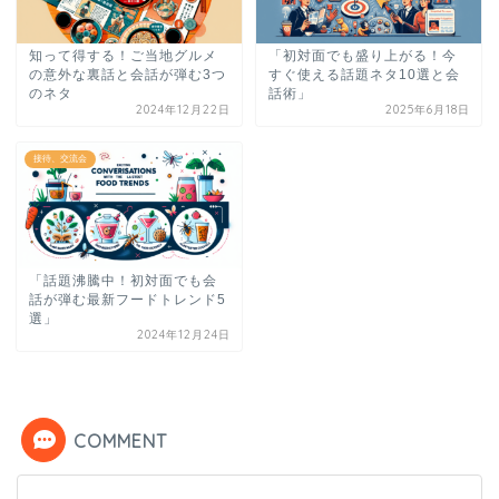
知って得する！ご当地グルメ
「初対面でも盛り上がる！今
の意外な裏話と会話が弾む3つ
すぐ使える話題ネタ10選と会
のネタ
話術」
2024年12月22日
2025年6月18日
接待、交流会
「話題沸騰中！初対面でも会
話が弾む最新フードトレンド5
選」
2024年12月24日
COMMENT