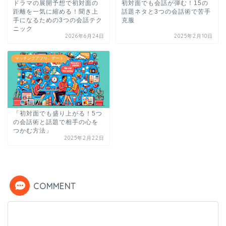
ドラマの展開予想で初対面の
初対面でも会話が弾む！15の
距離を一気に縮める！聞き上
話題ネタと3つの会話術で苦手
手になるための3つの会話テク
克服
ニック
2026年6月24日
2025年2月10日
マッチングアプリ、デート
「初対面でも盛り上がる！5つ
の会話術と話題で相手の心を
つかむ方法」
2025年2月22日
COMMENT