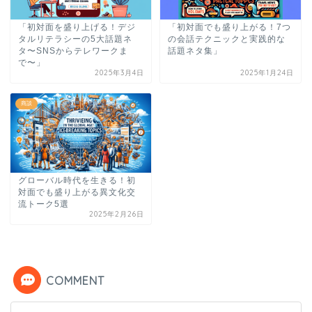
「初対面を盛り上げる！デジ
「初対面でも盛り上がる！7つ
タルリテラシーの5大話題ネ
の会話テクニックと実践的な
タ〜SNSからテレワークま
話題ネタ集」
で〜」
2025年3月4日
2025年1月24日
商談
グローバル時代を生きる！初
対面でも盛り上がる異文化交
流トーク5選
2025年2月26日
COMMENT