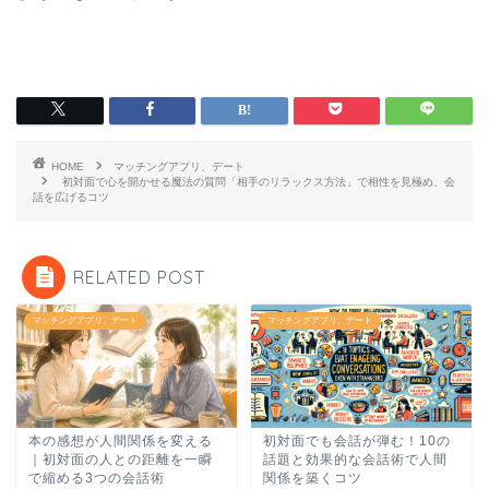
HOME
マッチングアプリ、デート
初対面で心を開かせる魔法の質問「相手のリラックス方法」で相性を見極め、会
話を広げるコツ
RELATED POST
マッチングアプリ、デート
マッチングアプリ、デート
本の感想が人間関係を変える
初対面でも会話が弾む！10の
｜初対面の人との距離を一瞬
話題と効果的な会話術で人間
で縮める3つの会話術
関係を築くコツ