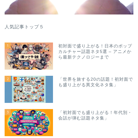
人気記事トップ５
1
初対面で盛り上がる！日本のポップ
カルチャー話題ネタ5選 – アニメか
ら最新テクノロジーまで
2
「世界を旅する20の話題！初対面で
も盛り上がる異文化ネタ集」
3
「初対面でも盛り上がる！年代別・
会話が弾む話題ネタ集」