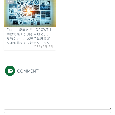
中級
Excel中級者必見！GROWTH
関数で売上予測を自動化し、
複数シナリオ比較で意思決定
を加速化する実践テクニック
2026年2月17日
COMMENT