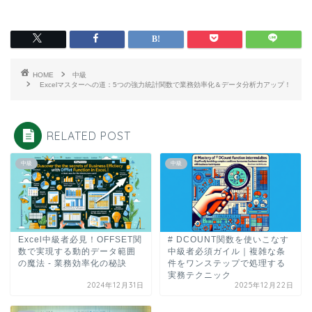
HOME
中級
Excelマスターへの道：5つの強力統計関数で業務効率化＆データ分析力アップ！
RELATED POST
中級
中級
Excel中級者必見！OFFSET関
# DCOUNT関数を使いこなす
数で実現する動的データ範囲
中級者必須ガイル｜複雑な条
の魔法 - 業務効率化の秘訣
件をワンステップで処理する
実務テクニック
2024年12月31日
2025年12月22日