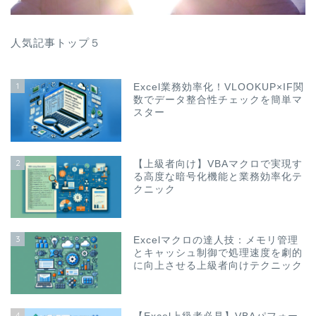
人気記事トップ５
1
Excel業務効率化！VLOOKUP×IF関
数でデータ整合性チェックを簡単マ
スター
2
【上級者向け】VBAマクロで実現す
る高度な暗号化機能と業務効率化テ
クニック
3
Excelマクロの達人技：メモリ管理
とキャッシュ制御で処理速度を劇的
に向上させる上級者向けテクニック
4