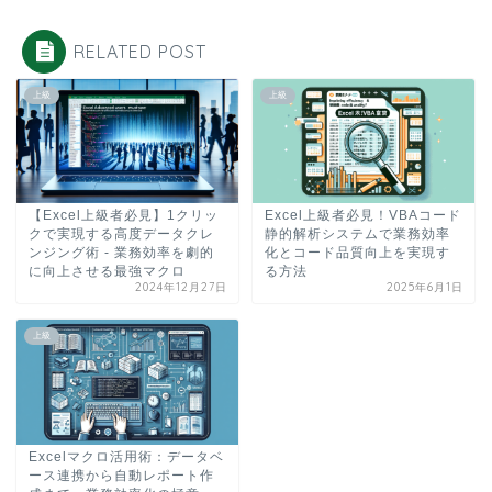
RELATED POST
上級
上級
【Excel上級者必見】1クリッ
Excel上級者必見！VBAコード
クで実現する高度データクレ
静的解析システムで業務効率
ンジング術 - 業務効率を劇的
化とコード品質向上を実現す
に向上させる最強マクロ
る方法
2024年12月27日
2025年6月1日
上級
Excelマクロ活用術：データベ
ース連携から自動レポート作