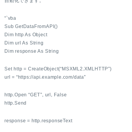
自動化できます。
“`vba
Sub GetDataFromAPI()
Dim http As Object
Dim url As String
Dim response As String
Set http = CreateObject(“MSXML2.XMLHTTP”)
url = “https://api.example.com/data”
http.Open “GET”, url, False
http.Send
response = http.responseText