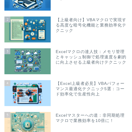
2
【上級者向け】VBAマクロで実現す
る高度な暗号化機能と業務効率化テ
クニック
3
Excelマクロの達人技：メモリ管理
とキャッシュ制御で処理速度を劇的
に向上させる上級者向けテクニック
4
【Excel上級者必見】VBAパフォー
マンス最適化テクニック5選：コー
ド効率化で生産性向上
5
Excelマスターへの道：非同期処理
マクロで業務効率を10倍に！