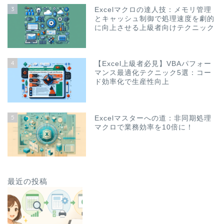
3
Excelマクロの達人技：メモリ管理
とキャッシュ制御で処理速度を劇的
に向上させる上級者向けテクニック
4
【Excel上級者必見】VBAパフォー
マンス最適化テクニック5選：コー
ド効率化で生産性向上
5
Excelマスターへの道：非同期処理
マクロで業務効率を10倍に！
最近の投稿