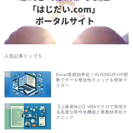
人気記事トップ５
1
Excel業務効率化！VLOOKUP×IF関
数でデータ整合性チェックを簡単マ
スター
2
【上級者向け】VBAマクロで実現す
る高度な暗号化機能と業務効率化テ
クニック