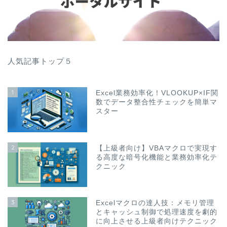
人気記事トップ５
1
Excel業務効率化！VLOOKUP×IF関
数でデータ整合性チェックを簡単マ
スター
2
【上級者向け】VBAマクロで実現す
る高度な暗号化機能と業務効率化テ
クニック
3
Excelマクロの達人技：メモリ管理
とキャッシュ制御で処理速度を劇的
に向上させる上級者向けテクニック