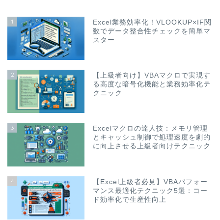
1
Excel業務効率化！VLOOKUP×IF関
数でデータ整合性チェックを簡単マ
スター
2
【上級者向け】VBAマクロで実現す
る高度な暗号化機能と業務効率化テ
クニック
3
Excelマクロの達人技：メモリ管理
とキャッシュ制御で処理速度を劇的
に向上させる上級者向けテクニック
4
【Excel上級者必見】VBAパフォー
マンス最適化テクニック5選：コー
ド効率化で生産性向上