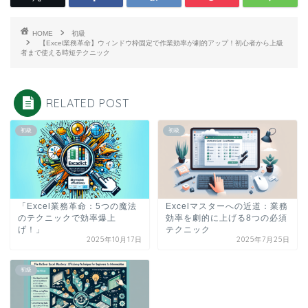
HOME
初級
【Excel業務革命】ウィンドウ枠固定で作業効率が劇的アップ！初心者から上級
者まで使える時短テクニック
RELATED POST
初級
初級
「Excel業務革命：5つの魔法
Excelマスターへの近道：業務
のテクニックで効率爆上
効率を劇的に上げる8つの必須
げ！」
テクニック
2025年10月17日
2025年7月25日
初級