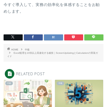
今すぐ導入して、実務の効率化を体感することをお勧
めします。
HOME
中級
Excel処理を10倍以上高速化する秘技｜ScreenUpdatingとCalculationの実装ガ
イド
RELATED POST
中級
中級