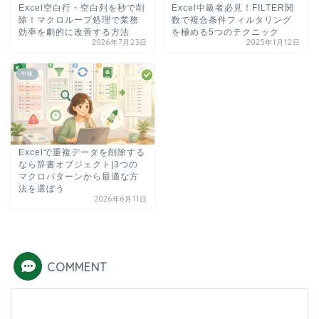
Excel空白行・空白列を秒で削
Excel中級者必見！FILTER関
除！マクロループ処理で業務
数で複合条件フィルタリング
効率を劇的に改善する方法
を極める5つのテクニック
2026年7月23日
2025年1月12日
中級
Excelで重複データを削除する
なら辞書オブジェクト|3つの
マクロパターンから最適な方
法を選ぼう
2026年6月11日
COMMENT