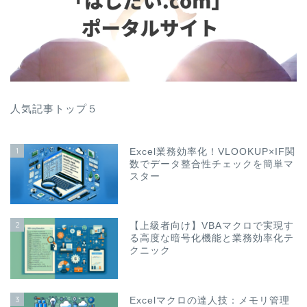
人気記事トップ５
1
Excel業務効率化！VLOOKUP×IF関
数でデータ整合性チェックを簡単マ
スター
2
【上級者向け】VBAマクロで実現す
る高度な暗号化機能と業務効率化テ
クニック
3
Excelマクロの達人技：メモリ管理