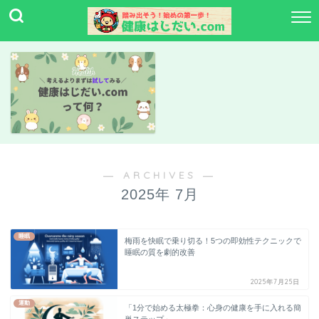
― ARCHIVES ―
2025年 7月
睡眠
梅雨を快眠で乗り切る！5つの即効性テクニックで
睡眠の質を劇的改善
2025年7月25日
運動
「1分で始める太極拳：心身の健康を手に入れる簡