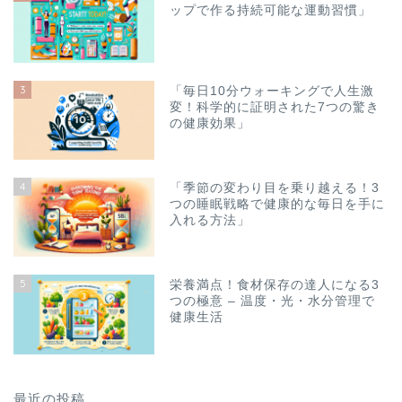
ップで作る持続可能な運動習慣」
3
「毎日10分ウォーキングで人生激
変！科学的に証明された7つの驚き
の健康効果」
4
「季節の変わり目を乗り越える！3
つの睡眠戦略で健康的な毎日を手に
入れる方法」
5
栄養満点！食材保存の達人になる3
つの極意 – 温度・光・水分管理で
健康生活
最近の投稿