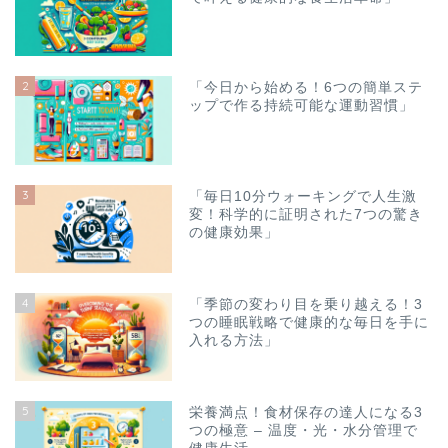
2
「今日から始める！6つの簡単ステ
ップで作る持続可能な運動習慣」
3
「毎日10分ウォーキングで人生激
変！科学的に証明された7つの驚き
の健康効果」
4
「季節の変わり目を乗り越える！3
つの睡眠戦略で健康的な毎日を手に
入れる方法」
5
栄養満点！食材保存の達人になる3
つの極意 – 温度・光・水分管理で