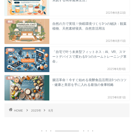
実践する簡単健康生活」
2025年8月22日
睡眠
自然の力で実現！快眠環境づくり3つの秘訣：観葉
植物、天然素材寝具、自然音活用法
2025年8月15日
運動
「自宅で叶う未来型フィットネス：AI、VR、スマ
ートデバイスで変わる5つのホームトレーニング革
命」
2025年8月8日
食事
腸活革命！今すぐ始める発酵食品活用法5つのコツ
- 健康と美容を手に入れる最強の食事戦略
2025年8月1日
HOME
2025年
8月