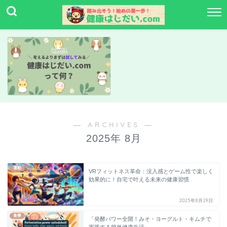
― ARCHIVES ―
2025年 8月
運動
VRフィットネス革命：没入感とゲーム性で楽しく
効果的に！自宅で叶える未来の健康習慣
2025年8月29日
食事
「発酵パワー全開！みそ・ヨーグルト・キムチで