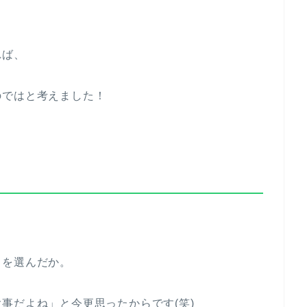
れば、
のではと考えました！
」を選んだか。
事だよね」と今更思ったからです(笑)