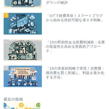
ダウンの秘訣
3
「IoTで経費革命！スマートプラグ
から始める持続可能な省エネ戦略」
4
「10の即効性ある経費削減術：企業
の収益性を高める実践的アプロー
チ」
5
「10の革新的戦略で実現！交際費・
接待費を賢く削減し、利益を最大化
する方法」
最近の投稿