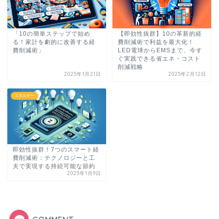
「10の簡単ステップで始め
【即効性抜群】10の革新的経
る！家計を劇的に改善する経
費削減術で利益を最大化！
費削減術」
LED電球からEMSまで、今す
ぐ実践できる省エネ・コスト
削減戦略
2025年1月21日
2025年2月12日
エネルギー
即効性抜群！7つのスマート経
費削減術：テクノロジーと工
夫で実現する持続可能な節約
2025年1月9日