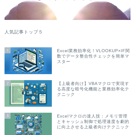
人気記事トップ５
1
Excel業務効率化！VLOOKUP×IF関
数でデータ整合性チェックを簡単マ
スター
2
【上級者向け】VBAマクロで実現す
る高度な暗号化機能と業務効率化テ
クニック
3
Excelマクロの達人技：メモリ管理
とキャッシュ制御で処理速度を劇的
に向上させる上級者向けテクニック