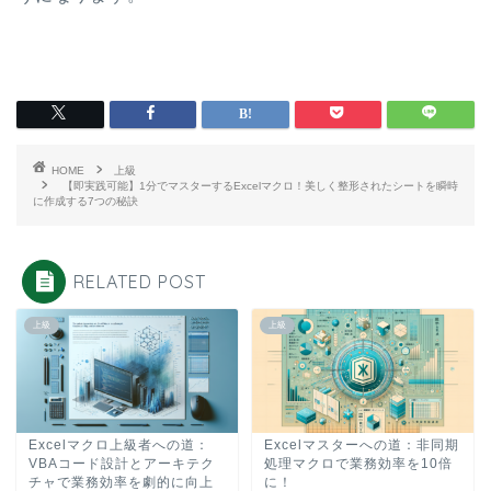
HOME
上級
【即実践可能】1分でマスターするExcelマクロ！美しく整形されたシートを瞬時
に作成する7つの秘訣
RELATED POST
上級
上級
Excelマクロ上級者への道：
Excelマスターへの道：非同期
VBAコード設計とアーキテク
処理マクロで業務効率を10倍
チャで業務効率を劇的に向上
に！