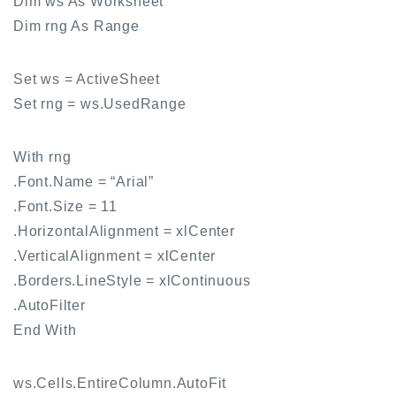
Dim ws As Worksheet
Dim rng As Range
Set ws = ActiveSheet
Set rng = ws.UsedRange
With rng
.Font.Name = “Arial”
.Font.Size = 11
.HorizontalAlignment = xlCenter
.VerticalAlignment = xlCenter
.Borders.LineStyle = xlContinuous
.AutoFilter
End With
ws.Cells.EntireColumn.AutoFit