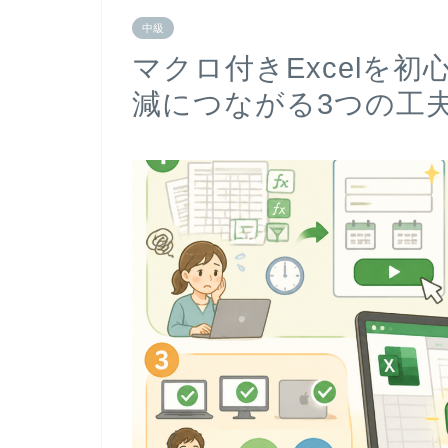
中級
マクロ付きExcelを
減につながる3つの工