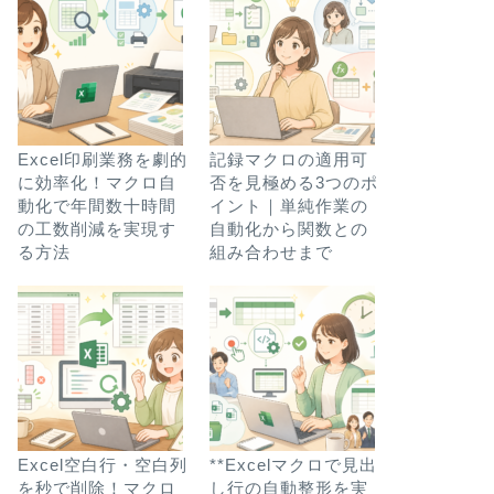
Excel印刷業務を劇的
記録マクロの適用可
に効率化！マクロ自
否を見極める3つのポ
動化で年間数十時間
イント｜単純作業の
の工数削減を実現す
自動化から関数との
る方法
組み合わせまで
Excel空白行・空白列
**Excelマクロで見出
を秒で削除！マクロ
し行の自動整形を実