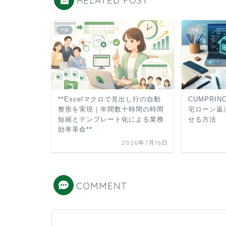
RELATED POST
中級
中級
**Excelマクロで見出し行の自動
CUMPRI
整形を実現｜年間数十時間の時間
宅ローン返
短縮とテンプレート化による業務
せる方法
効率革命**
2026年7月16日
COMMENT