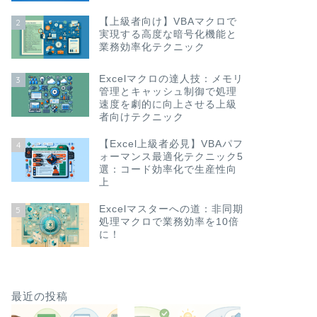
【上級者向け】VBAマクロで
2
実現する高度な暗号化機能と
業務効率化テクニック
Excelマクロの達人技：メモリ
3
管理とキャッシュ制御で処理
速度を劇的に向上させる上級
者向けテクニック
【Excel上級者必見】VBAパフ
4
ォーマンス最適化テクニック5
選：コード効率化で生産性向
上
Excelマスターへの道：非同期
5
処理マクロで業務効率を10倍
に！
最近の投稿