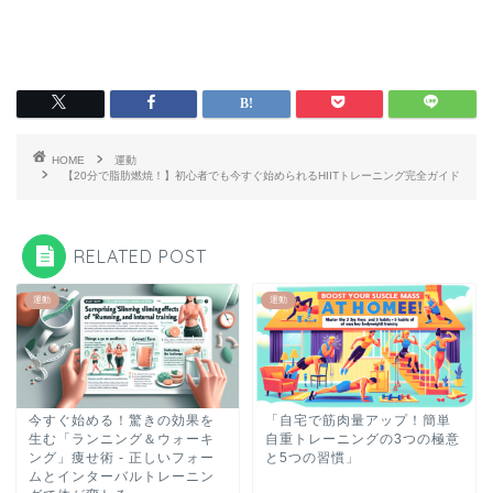
HOME
運動
【20分で脂肪燃焼！】初心者でも今すぐ始められるHIITトレーニング完全ガイド
RELATED POST
運動
運動
今すぐ始める！驚きの効果を
「自宅で筋肉量アップ！簡単
生む「ランニング＆ウォーキ
自重トレーニングの3つの極意
ング」痩せ術 - 正しいフォー
と5つの習慣」
ムとインターバルトレーニン