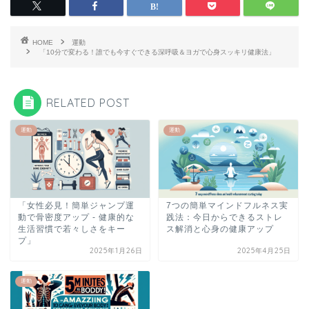
HOME
運動
「10分で変わる！誰でも今すぐできる深呼吸＆ヨガで心身スッキリ健康法」
RELATED POST
運動
運動
「女性必見！簡単ジャンプ運
7つの簡単マインドフルネス実
動で骨密度アップ - 健康的な
践法：今日からできるストレ
生活習慣で若々しさをキー
ス解消と心身の健康アップ
プ」
2025年1月26日
2025年4月25日
運動