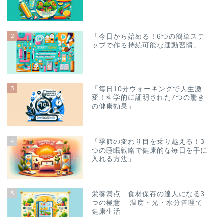
2
「今日から始める！6つの簡単ステ
ップで作る持続可能な運動習慣」
3
「毎日10分ウォーキングで人生激
変！科学的に証明された7つの驚き
の健康効果」
4
「季節の変わり目を乗り越える！3
つの睡眠戦略で健康的な毎日を手に
入れる方法」
5
栄養満点！食材保存の達人になる3
つの極意 – 温度・光・水分管理で
健康生活