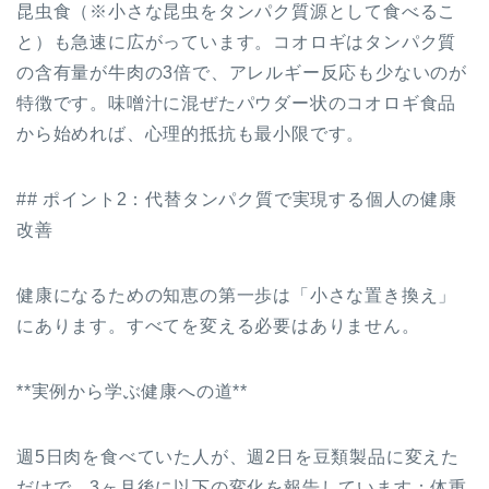
昆虫食（※小さな昆虫をタンパク質源として食べるこ
と）も急速に広がっています。コオロギはタンパク質
の含有量が牛肉の3倍で、アレルギー反応も少ないのが
特徴です。味噌汁に混ぜたパウダー状のコオロギ食品
から始めれば、心理的抵抗も最小限です。
## ポイント2：代替タンパク質で実現する個人の健康
改善
健康になるための知恵の第一歩は「小さな置き換え」
にあります。すべてを変える必要はありません。
**実例から学ぶ健康への道**
週5日肉を食べていた人が、週2日を豆類製品に変えた
だけで、3ヶ月後に以下の変化を報告しています：体重