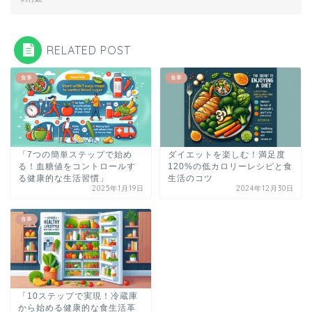
RELATED POST
食事
食事
「7つの簡単ステップで始め
ダイエットを楽しむ！満足度
る！血糖値をコントロールす
120%の低カロリーレシピと食
る健康的な生活習慣」
生活のコツ
2025年1月19日
2024年12月30日
食事
「10ステップで実現！冷蔵庫
から始める健康的な食生活革