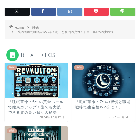
HOME
睡眠
光の管理で睡眠が変わる！朝日と夜間の光コントロール3つの実践法
RELATED POST
睡眠
睡眠
「睡眠革命：5つの黄金ルール
「睡眠革命：7つの習慣と職場
で健康力アップ！誰でも実践
戦略で生産性を2倍に！」
できる質の高い眠りの秘訣」
2024年12月15日
2025年1月31日
睡眠