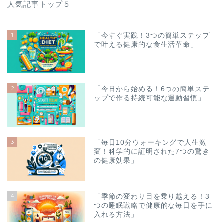
人気記事トップ５
1
「今すぐ実践！3つの簡単ステップ
で叶える健康的な食生活革命」
2
「今日から始める！6つの簡単ステ
ップで作る持続可能な運動習慣」
3
「毎日10分ウォーキングで人生激
変！科学的に証明された7つの驚き
の健康効果」
4
「季節の変わり目を乗り越える！3
つの睡眠戦略で健康的な毎日を手に
入れる方法」